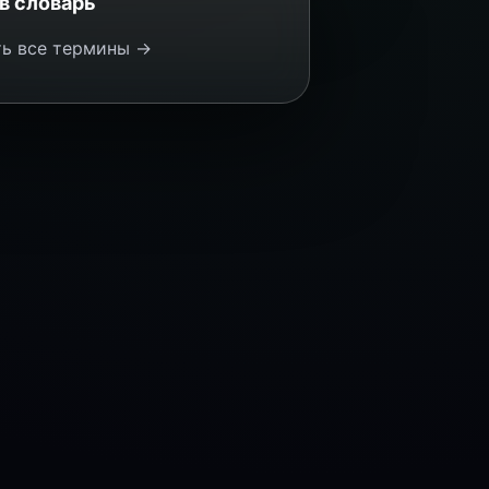
в словарь
ь все термины →