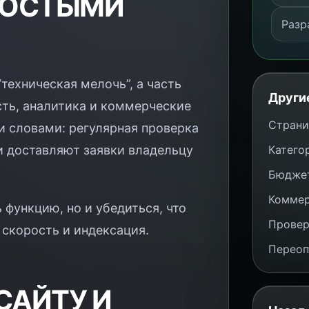
РОСТЫМИ
Разр
техническая мелочь”, а часть
Други
ость, аналитика и коммерческие
Страни
 словами: регулярная проверка
и доставляют заявки владельцу
Катего
Бюджет
Коммер
 функцию, но и убедиться, что
Провер
 скорость и индексация.
Переоп
САЙТУ И