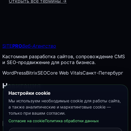
Открыть все термины →
SITE
PRO
Веб-Агентство
Кастомная разработка сайтов, сопровождение CMS
и SEO-продвижение для роста бизнеса.
WordPress
Bitrix
SEO
Core Web Vitals
Санкт-Петербург
Навигация
Настройки cookie
SEO словарь
Мы используем необходимые cookie для работы сайта,
Кейсы
а также аналитические и маркетинговые cookie —
Контакты
только при вашем согласии.
Согласие на cookie
Политика обработки данных
Контакты