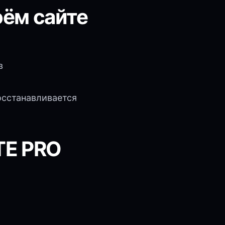
оём сайте
в
осстанавливается
TE PRO