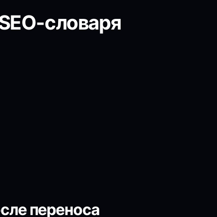
 SEO-словаря
осле переноса