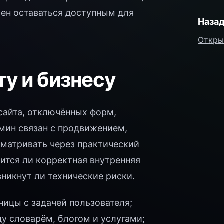
жен оставаться доступным для
Назад
Откры
ту и бизнесу
 сайта, отключённых форм,
рмин связан с продвижением,
сматривать через практический
вится ли корректная внутренняя
зникнут ли технические риски.
ницы с задачей пользователя;
 словарём, блогом и услугами;