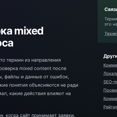
Связ
Терми
это на
ка mixed
Техни
оса
Друг
то термин из направления
Комме
роверка mixed content после
Локал
, файлы и данные от ошибок,
SEO-п
акие понятия объясняются не ради
Прове
мал, какие действия влияют на
Комме
Рейти
н, когда сайт принимает заявки,