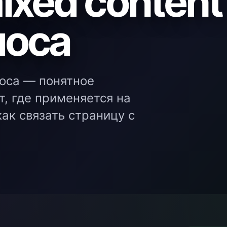
xed content
носа
носа — понятное
т, где применяется на
ак связать страницу с