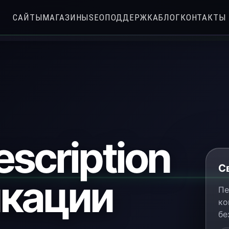
САЙТЫ
МАГАЗИНЫ
SEO
ПОДДЕРЖКА
БЛОГ
КОНТАКТЫ
scription
С
икации
Пе
ко
бе