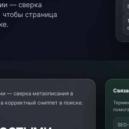
ции — сверка
, чтобы страница
ке.
Связа
ии — сверка метаописания в
а корректный сниппет в поиске.
Термин
помога
SEO-