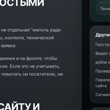
РОСТЫМИ
Техн
 не отдельная “мелочь ради
Други
ы, контента, технической
Геостр
 заявке.
Видео 
минке и на фронте, чтобы
дубли 
ке. Если это не учитывать,
Провер
 помогать ни посетителю, ни
Перели
сайта
Сегмен
САЙТУ И