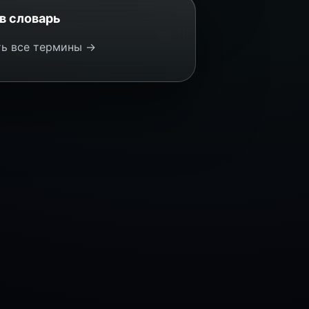
в словарь
ь все термины →