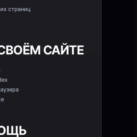
гих страниц
 СВОЁМ САЙТЕ
ю
dex
раузера
ке
МОЩЬ