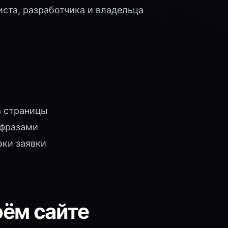
ста, разработчика и владельца
а страницы
 фразами
вки заявки
оём сайте