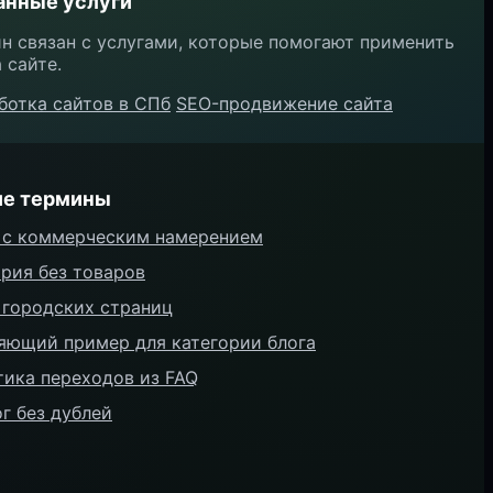
анные услуги
н связан с услугами, которые помогают применить
 сайте.
ботка сайтов в СПб
SEO-продвижение сайта
ие термины
 с коммерческим намерением
ория без товаров
 городских страниц
яющий пример для категории блога
тика переходов из FAQ
г без дублей