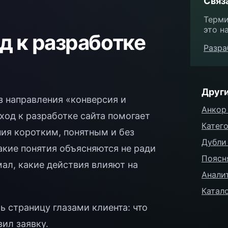
Связ
Терми
это на
д к разработке
Разра
Друг
з направления «конверсия и
Анкор
ход к разработке сайта помогает
Катег
ния коротким, понятным и без
Дубли
акие понятия объясняются не ради
Поясн
мал, какие действия влияют на
Анали
Катало
ь страницу глазами клиента: что
вил заявку.