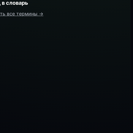
 в словарь
ть все термины →