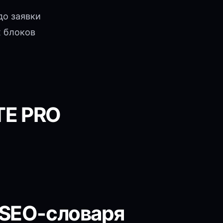
до заявки
 блоков
TE PRO
 SEO-словаря