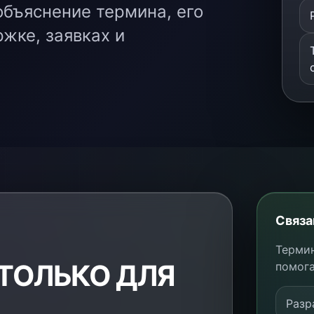
объяснение термина, его
ржке, заявках и
Связа
Термин
 ТОЛЬКО ДЛЯ
помога
Разр