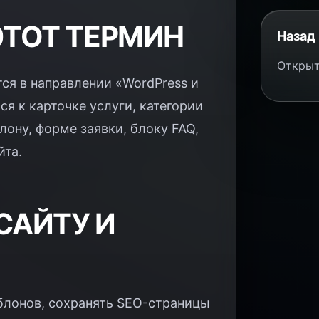
ЭТОТ ТЕРМИН
Назад 
Открыт
тся в направлении «WordPress и
я к карточке услуги, категории
лону, форме заявки, блоку FAQ,
йта.
САЙТУ И
блонов, сохранять SEO-страницы