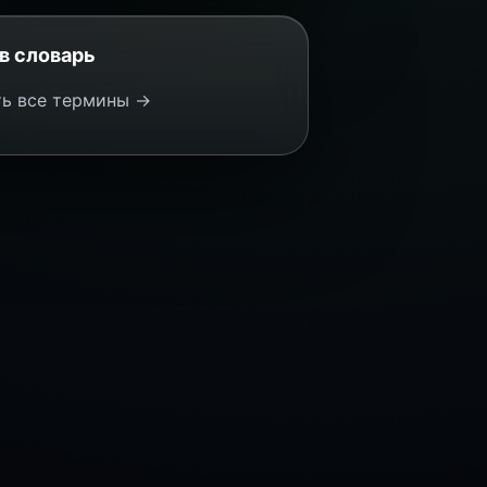
в словарь
ь все термины →