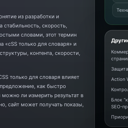
Техн
онятие из разработки и
 стабильность, скорость,
ростыми словами, этот термин
Други
ча «cSS только для словаря» и
Коммер
структуры, контента, скорости,
страни
Защита
CSS только для словаря влияет
Action
т предложение, как быстро
Контро
 можно ли измерить результат в
Блок “
но, сайт может получать показы,
SEO-пр
Приори