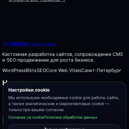
SITE
PRO
Веб-Агентство
Кастомная разработка сайтов, сопровождение CMS
и SEO-продвижение для роста бизнеса.
WordPress
Bitrix
SEO
Core Web Vitals
Санкт-Петербург
Навигация
Настройки cookie
SEO словарь
Мы используем необходимые cookie для работы сайта,
Кейсы
а также аналитические и маркетинговые cookie —
Контакты
только при вашем согласии.
Согласие на cookie
Политика обработки данных
Контакты