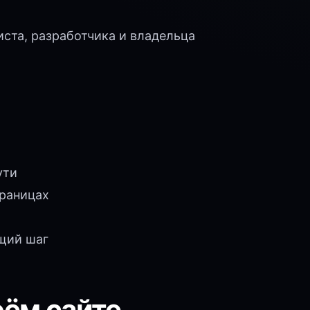
ста, разработчика и владельца
ути
траницах
щий шаг
оём сайте