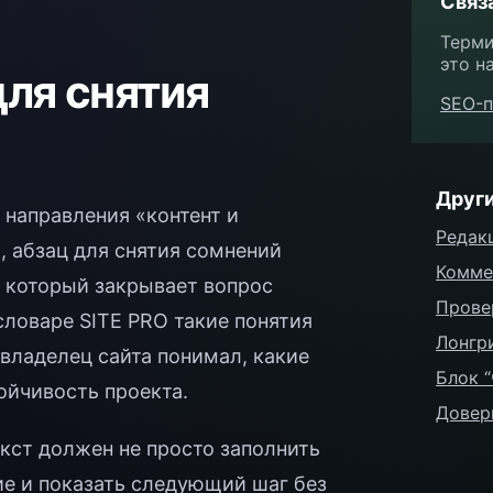
Связ
Терми
это на
для снятия
SEO-п
Друг
 направления «контент и
Редак
 абзац для снятия сомнений
Комме
, который закрывает вопрос
Прове
-словаре SITE PRO такие понятия
Лонгр
 владелец сайта понимал, какие
Блок 
ойчивость проекта.
Довер
екст должен не просто заполнить
ие и показать следующий шаг без