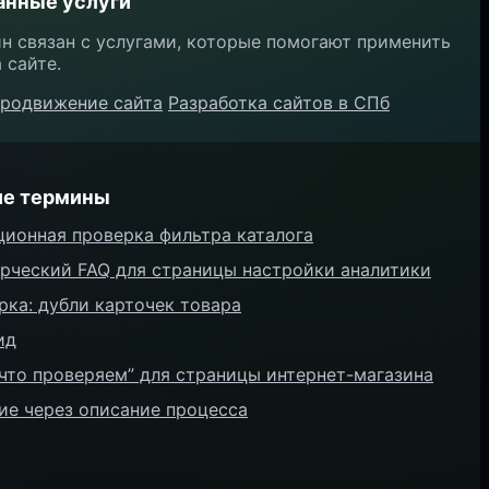
анные услуги
н связан с услугами, которые помогают применить
 сайте.
родвижение сайта
Разработка сайтов в СПб
ие термины
ционная проверка фильтра каталога
рческий FAQ для страницы настройки аналитики
рка: дубли карточек товара
ид
“что проверяем” для страницы интернет-магазина
ие через описание процесса