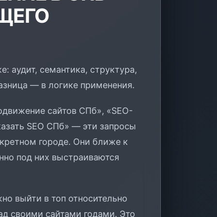
ЩЕГО
е: аудит, семантика, структура,
Разница — в логике применения.
движение сайтов СПб», «SEO-
казать SEO СПб» — эти запросы
кретном городе. Они ближе к
нно под них выстраиваются
но выйти в топ относительно
ад своими сайтами годами. Это