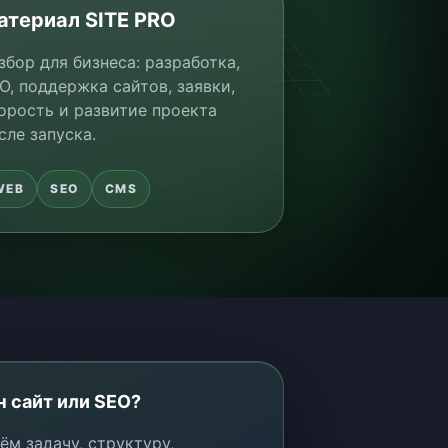
атериал SITE PRO
збор для бизнеса: разработка,
O, поддержка сайтов, заявки,
орость и развитие проекта
сле запуска.
WEB
SEO
CMS
 сайт или SEO?
ём задачу, структуру,