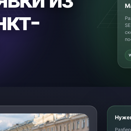
М
нкт-
Ра
SE
ск
по
Нужен
Разбер