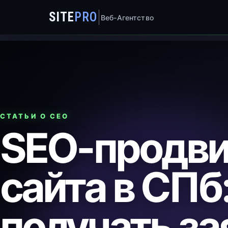
SITE
PRO
Веб-Агентство
СТАТЬИ О СЕО
SEO-продв
сайта в СПб:
получать за