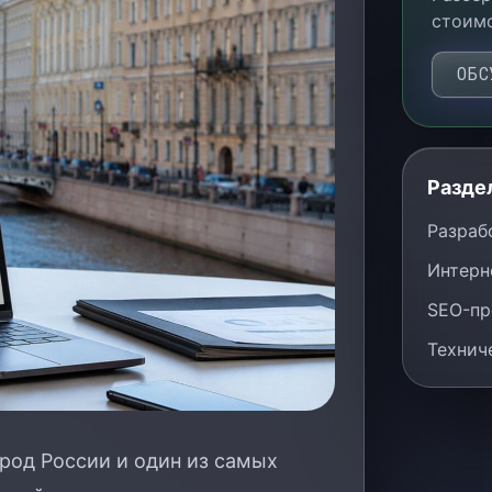
стоимо
ОБС
Разде
Разраб
Интерн
SEO-пр
Технич
род России и один из самых