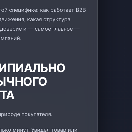
этой специфике: как работает B2B
движения, какая структура
ь доверие и — самое главное —
омпаний.
ЦИПИАЛЬНО
БЫЧНОГО
ТА
природе покупателя.
лько минут. Увидел товар или