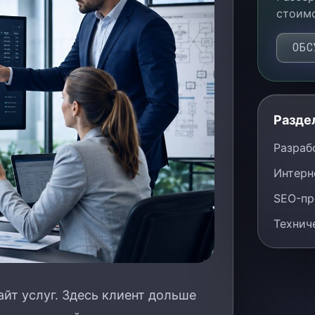
стоимо
ОБС
Разде
Разраб
Интерн
SEO-пр
Технич
айт услуг. Здесь клиент дольше