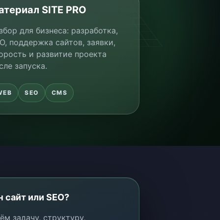
атериал SITE PRO
збор для бизнеса: разработка,
O, поддержка сайтов, заявки,
орость и развитие проекта
сле запуска.
WEB
SEO
CMS
 сайт или SEO?
ём задачу, структуру,