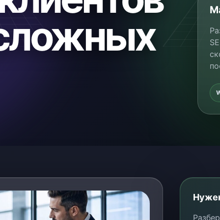
М
 сложных
Ра
SE
ск
по
Нужен
Разбер