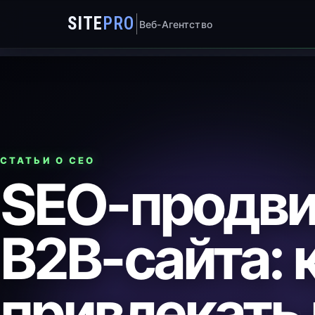
SITE
PRO
Веб-Агентство
СТАТЬИ О СЕО
SEO-продв
B2B-сайта: 
привлекать