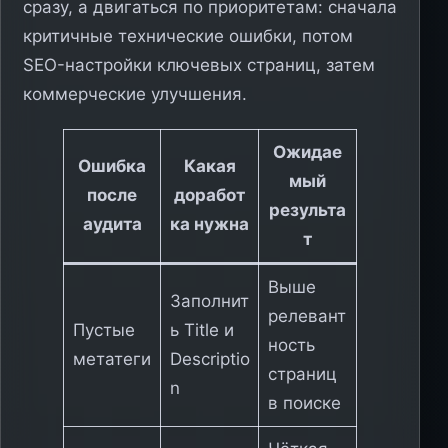
сразу, а двигаться по приоритетам: сначала
критичные технические ошибки, потом
SEO-настройки ключевых страниц, затем
коммерческие улучшения.
Ожидае
Ошибка
Какая
мый
после
доработ
результа
аудита
ка нужна
т
Выше
Заполнит
релевант
Пустые
ь Title и
ность
метатеги
Descriptio
страниц
n
в поиске