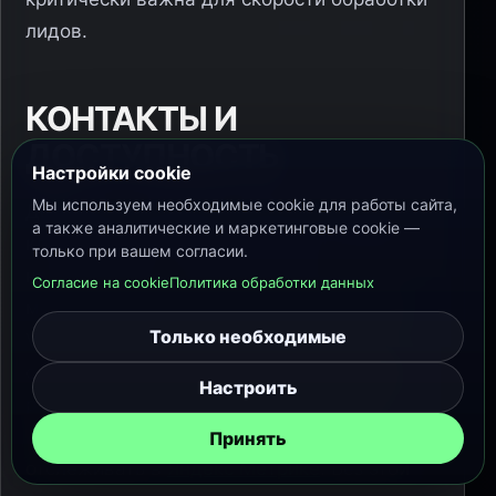
лидов.
КОНТАКТЫ И
ДОСТУПНОСТЬ
Настройки cookie
Мы используем необходимые cookie для работы сайта,
Доработка страницы контактов включает
а также аналитические и маркетинговые cookie —
кликабельный номер телефона (особенно
только при вашем согласии.
на мобильных), активные кнопки
Согласие на cookie
Политика обработки данных
мессенджеров — WhatsApp, Telegram,
Только необходимые
Viber, работающий email с быстрым
откликом, карту с маршрутом и режим
Настроить
работы. Клик по телефону — одна из
ключевых целей, которую нужно
Принять
отслеживать в
Яндекс Метрике
. Без этой