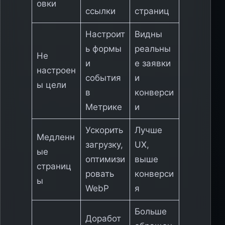
овки
ссылки
страниц
Настроит
Видны
ь формы
реальны
Не
и
е заявки
настроен
события
и
ы цели
в
конверси
Метрике
и
Ускорить
Лучше
Медленн
загрузку,
UX,
ые
оптимизи
выше
страниц
ровать
конверси
ы
WebP
я
Больше
Доработ