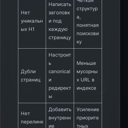
Чёткая
Написать
структур
Нет
заголовк
а,
уникальн
и под
понятная
ых H1
каждую
поискови
страницу
ку
Настроит
ь
Меньше
Дубли
canonical
мусорны
страниц
и
х URL в
редирект
индексе
ы
Добавить
Усиление
Нет
внутренн
приорите
перелинк
ие
тных